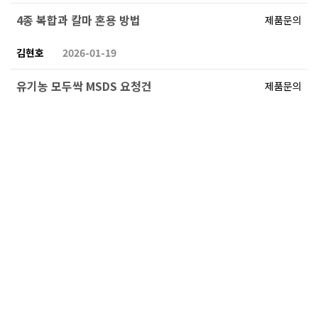
4종 복합과 칼마 혼용 방법
제품문의
김현호
2026-01-19
유기농 모두싹 MSDS 요청건
제품문의
은서
2025-11-04
1
2
3
4
5
6
7
8
9
10
Home
로그인
회원가입
이용안내