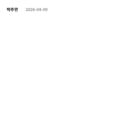
박주안
2026-04-09
MSDS자료요청드립니다-모두싹
제품문의
박요한
2026-03-11
1
2
3
4
5
6
7
8
9
10
Home
로그인
회원가입
이용안내
서비스 이용안내
개인정보 취급방침