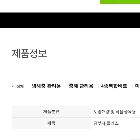
제품정보
병해충 관리용
충해 관리용
4종복합비료
미
전체
토양개량 및 작물생육용
제품분류
땅부자 플러스
제목