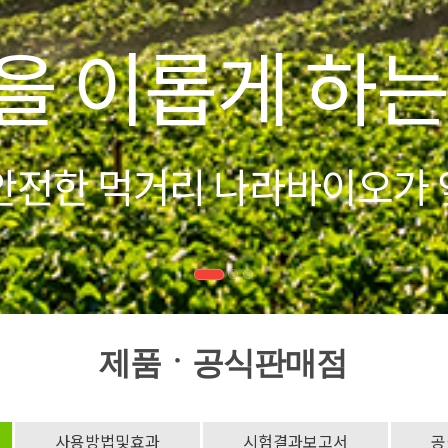
시작
모두싹'이 여려분과 함께합니
제품ㆍ공식판매점
사용방법및효과
시험결과보고서
공