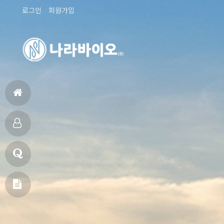
로그인
회원가입
홈
으
제
로
품
고
소
객
메