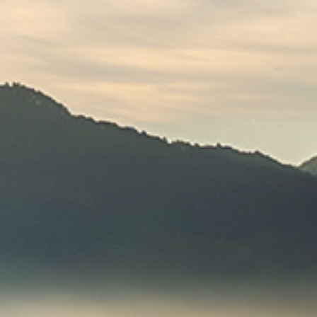
개
상
일
담
문
의